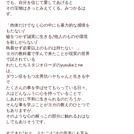
でも、自分を信じて愛してあげると
その宝物はきっとみえてくる。みつかるは
ず。
「肉体だけでなく心の中にも暴力的な感情を
もたない/
嘘をつかず誠実に生きる/他人のものや環境
を欲しがらない/
執着せず必要以上のものは持たない…」
ヨガの教科書で学んで来たことが現実の世界
で試されている
わたしたちスタジオローダのyusukeとrie
は、
ダウン症をもつ次男坊ハヤちゃんと生きる中
で
たくさんの事を学ばせてもらっている日々。
人はどんなふうに心を持っていることで、
しあわせに平和に生きられるのだろうか…
そんな事を学ぶことがヨガの教えのひとつで
もありますが、
そのような心の根っこの部分に触れるおはな
しでもありそうです。
すてきな"おと…うたごえ"その音楽にも耳を