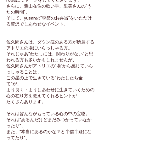
rodaにてトークをしてくださいます。
さらに、葉山在住の歌い手、里美さんの"う
たの時間"、
そして、yusanの"季節のお弁当"をいただけ
る贅沢でしあわせなイベント。
佐久間さんは、ダウン症のある方が所属する
アトリエの場にいらっしゃる方。
それじゃあ"わたしには、関わりがない"と思
われる方も多いかもしれませんが、
佐久間さんがアトリエの"場"から感じていら
っしゃることは、
この星の上で生きている"わたしたち全
て”が、
より良く・よりしあわせに生きていくための
心の在り方を教えてくれるヒントが
たくさんあります。
それは皆んながもっている心の中の宝物。
それは"あるんだけどまだみつかっていなか
ったり"、
また、"本当にあるのかな？と半信半疑にな
ってたり"、