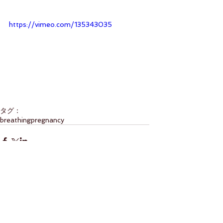
https://vimeo.com/135343035
タグ：
breathing
pregnancy
コメント